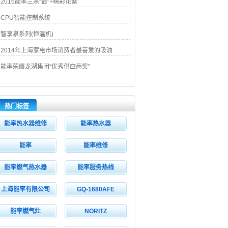
2016能率三宗“最”+精彩花絮
CPU智能控制系统
智享泉系列(恒温机)
2014年上海家电市场消费者最喜爱的吸油
能率荣膺龙湖集团“优秀供应商奖”
热门标签
能率热水器维修
能率热水器
能率
能率维修
能率燃气热水器
能率服务热线
上海能率有限公司
GQ-1680AFE
能率燃气灶
NORITZ