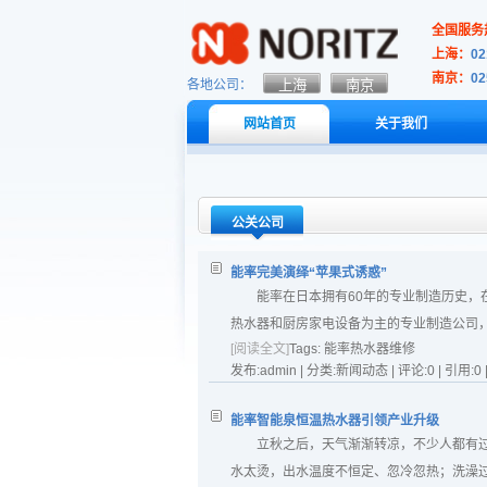
全国服务热
上海：
02
南京：
02
各地公司：
网站首页
关于我们
公关公司
能率完美演绎“苹果式诱惑”
能率在日本拥有60年的专业制造历史
热水器和厨房家电设备为主的专业制造公司，
[阅读全文]
Tags:
能率热水器维修
发布:admin | 分类:新闻动态 | 评论:0 | 引用:0 
能率智能泉恒温热水器引领产业升级
立秋之后，天气渐渐转凉，不少人都有
水太烫，出水温度不恒定、忽冷忽热；洗澡过