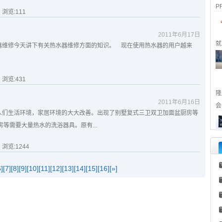
P
| 浏览:
111
2011年6月17日
就
器维修今天讲下有关热水器维修方面的知识。 现在使用热水器的用户越来
| 浏览:
431
隆
2011年6月16日
会
们生活环境，家居环境的大大改善。出现了别墅复式三卫双卫加面盆厨房等
等需要大量热水的洗浴器具。原有...
| 浏览:
1244
6]
[7]
[8]
[9]
[10]
[11]
[12]
[13]
[14]
[15]
[16]
[»]