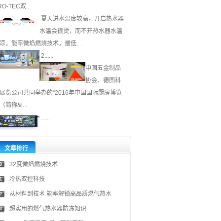
RO-TEC双...
夏天进水温度较高，开启热水器
水温会很烫，而不开热水器水温
凉，能率微焰燃烧技术，最低...
2......
中国五金制品
协会、德国科
展览公司共同举办的“2016年中国国际厨房博览
（简称&l...
......
文章排行
32度微焰燃烧技术
0
冷热双控科技
1
从材料到技术 能率解锁高品质燃气热水
2
超实用的燃气热水器防冻知识
3