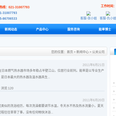
工作时间
线：021-31007793
1-31007793
客服-张小姐
客服-仇小
5-86706533
新闻动态
产品中心
服务咨询
能率博士
您的位置：
首页
>
新闻中心
>
公关公司
2011年6月21日
，在日本燃气热水器市场多年稳占半壁江山，位居行业前列。能率是以专业生产
是日本最大的热水器及温水器具生...
| 浏览:
120
2011年6月20日
过类似的洗浴经历，每次洗澡都要调节水温，冬天水不热及热水流量小，夏天
程往往草草了事，没有任何畅快沐浴...