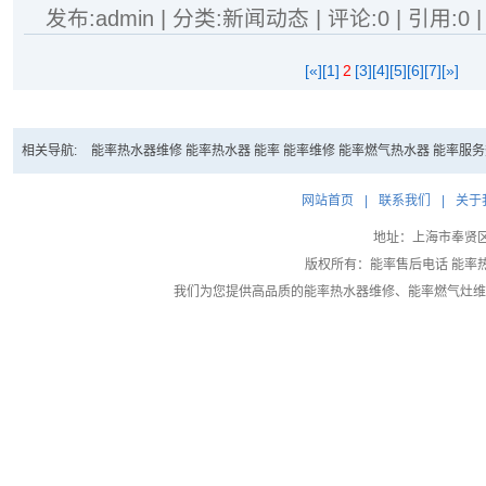
发布:admin | 分类:新闻动态 | 评论:0 | 引用:0 
[«]
[1]
2
[3]
[4]
[5]
[6]
[7]
[»]
相关导航:
能率热水器维修
能率热水器
能率
能率维修
能率燃气热水器
能率服务
网站首页
|
联系我们
|
关于
地址：上海市奉贤区大叶
版权所有：能率售后电话 能率
我们为您提供高品质的
能率热水器维修
、
能率燃气灶维