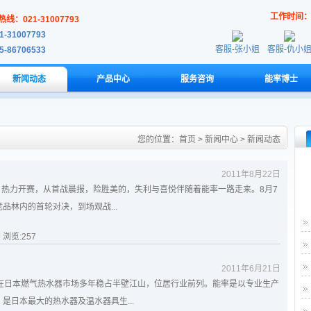
工作时间
线：021-31007793
1-31007793
客服-张小姐
客服-仇小
5-86706533
新闻动态
产品中心
服务咨询
能率博士
您的位置：
首页
>
新闻中心
>
新闻动态
2011年8月22日
日热力开赛，从首战晨报，险胜美的，失利与喜悦伴随着能率一路走来。8月7
品林内的首轮对决，到场观战...
| 浏览:
257
2011年6月21日
，在日本燃气热水器市场多年稳占半壁江山，位居行业前列。能率是以专业生产
是日本最大的热水器及温水器具生...