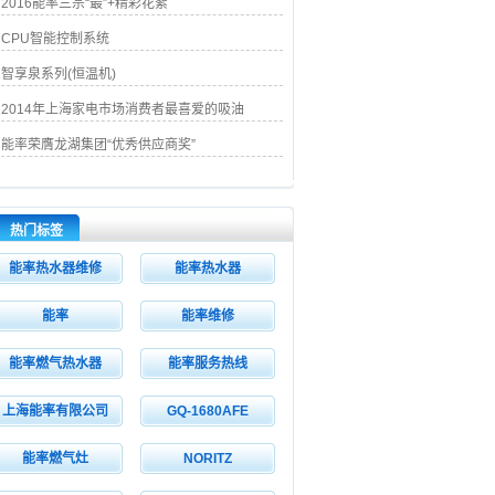
2016能率三宗“最”+精彩花絮
CPU智能控制系统
智享泉系列(恒温机)
2014年上海家电市场消费者最喜爱的吸油
能率荣膺龙湖集团“优秀供应商奖”
热门标签
能率热水器维修
能率热水器
能率
能率维修
能率燃气热水器
能率服务热线
上海能率有限公司
GQ-1680AFE
能率燃气灶
NORITZ