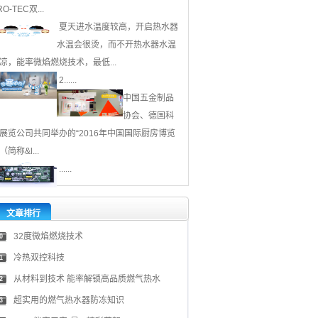
RO-TEC双...
夏天进水温度较高，开启热水器
水温会很烫，而不开热水器水温
凉，能率微焰燃烧技术，最低...
2......
中国五金制品
协会、德国科
展览公司共同举办的“2016年中国国际厨房博览
（简称&l...
......
文章排行
32度微焰燃烧技术
0
冷热双控科技
1
从材料到技术 能率解锁高品质燃气热水
2
超实用的燃气热水器防冻知识
3