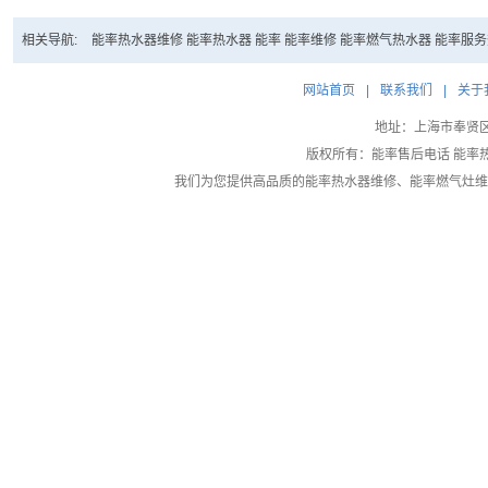
相关导航:
能率热水器维修
能率热水器
能率
能率维修
能率燃气热水器
能率服务
网站首页
|
联系我们
|
关于
地址：上海市奉贤区大叶
版权所有：能率售后电话 能率
我们为您提供高品质的
能率热水器维修
、
能率燃气灶维