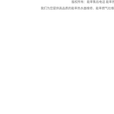
版权所有：能率售后电话 能率
我们为您提供高品质的
能率热水器维修
、
能率燃气灶维