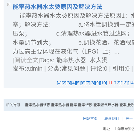
能率热水器水太烫原因及解决方法
能率热水器水太烫原因及解决方法原因1：
塞；解决方法： a.将水管调换到一
压泵； c.清理热水器进水管过滤网
水量调节到大； e.调换花洒，花洒眼应
力过高主要体现在液化气（LPG）上；...
[阅读全文]
Tags:
能率热水器
水太烫
发布:admin | 分类:常见问题 | 评论:0 | 引用:0 
[«]
[2]
[3]
[4]
[5]
[6]
[7]
[8]
[9]
[10]
11
[12]
[13]
[14
相关导航:
能率热水器维修
能率热水器
能率
能率维修
能率燃气热水器
能率服务
网站首页
|
联系我们
|
关于
地址：上海市奉贤区大叶