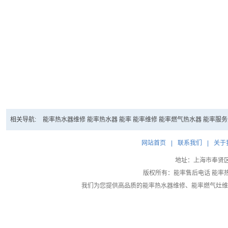
相关导航:
能率热水器维修
能率热水器
能率
能率维修
能率燃气热水器
能率服务
网站首页
|
联系我们
|
关于
地址：上海市奉贤区大叶
版权所有：能率售后电话 能率
我们为您提供高品质的
能率热水器维修
、
能率燃气灶维