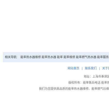
相关导航:
能率热水器维修
能率热水器
能率
能率维修
能率燃气热水器
能率服务
网站首页
|
联系我们
|
关于
地址：上海市奉贤区大叶
版权所有：能率售后电话 能率
我们为您提供高品质的
能率热水器维修
、
能率燃气灶维